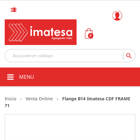

0

MENU
Inicio
Venta Online
Flange B14 Imatesa CDF FRAME
71