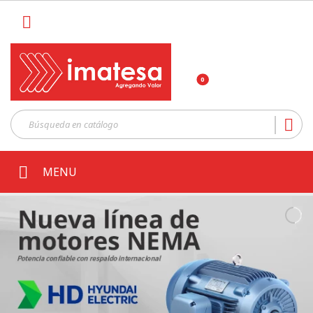

0

MENU