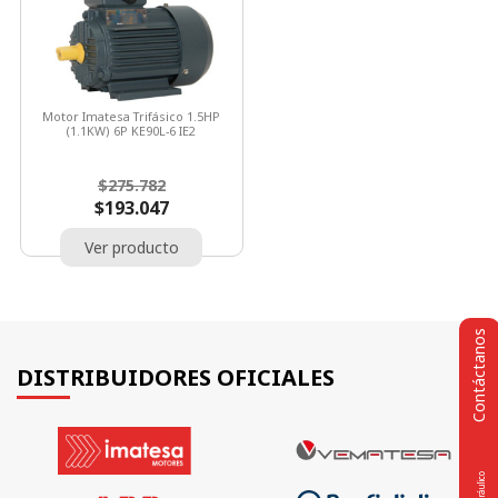
Motor Imatesa Trifásico 1.5HP
(1.1KW) 6P KE90L-6 IE2
Precio
Precio
$275.782
base
$193.047
Ver producto
Contáctanos
DISTRIBUIDORES OFICIALES