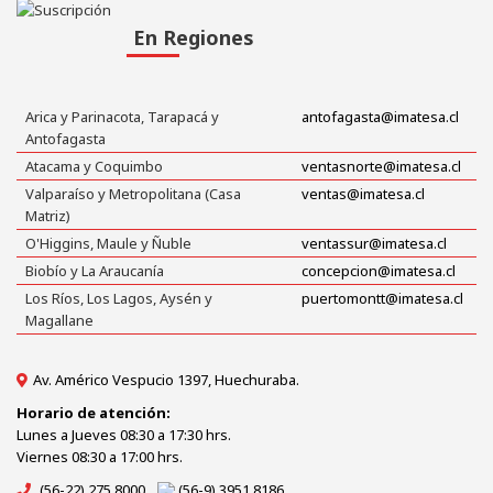
En Regiones
Arica y Parinacota, Tarapacá y
antofagasta@imatesa.cl
Antofagasta
Atacama y Coquimbo
ventasnorte@imatesa.cl
Valparaíso y Metropolitana (Casa
ventas@imatesa.cl
Matriz)
O'Higgins, Maule y Ñuble
ventassur@imatesa.cl
Biobío y La Araucanía
concepcion@imatesa.cl
Los Ríos, Los Lagos, Aysén y
puertomontt@imatesa.cl
Magallane
Av. Américo Vespucio 1397, Huechuraba.
Horario de atención:
Lunes a Jueves 08:30 a 17:30 hrs.
Viernes 08:30 a 17:00 hrs.
(56-22) 275 8000
(56-9) 3951 8186