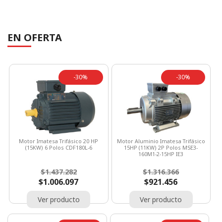
EN OFERTA
-30%
-30%
Motor Imatesa Trifásico 20 HP
Motor Aluminio Imatesa Trifásico
(15KW) 6 Polos CDF180L-6
15HP (11KW) 2P Polos MSE3-
160M1-2-15HP IE3
Precio
Precio
Precio
Precio
$1.437.282
$1.316.366
base
base
$1.006.097
$921.456
Ver producto
Ver producto