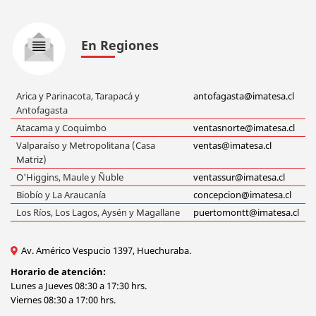
En Regiones
Arica y Parinacota, Tarapacá y
antofagasta@imatesa.cl
Antofagasta
Atacama y Coquimbo
ventasnorte@imatesa.cl
Valparaíso y Metropolitana (Casa
ventas@imatesa.cl
Matriz)
O'Higgins, Maule y Ñuble
ventassur@imatesa.cl
Biobío y La Araucanía
concepcion@imatesa.cl
Los Ríos, Los Lagos, Aysén y Magallane
puertomontt@imatesa.cl
Av. Américo Vespucio 1397, Huechuraba.
Horario de atención:
Lunes a Jueves 08:30 a 17:30 hrs.
Viernes 08:30 a 17:00 hrs.