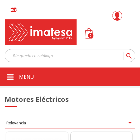

0

MENU
Motores Eléctricos

Relevancia