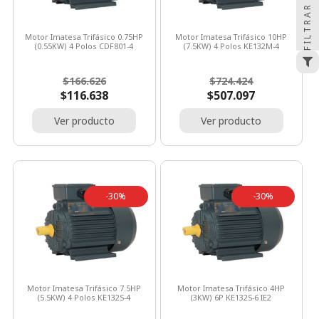
FILTRAR
Motor Imatesa Trifásico 0.75HP
Motor Imatesa Trifásico 10HP
(0.55KW) 4 Polos CDF801-4
(7.5KW) 4 Polos KE132M-4
Precio
Precio
Precio
Precio
$166.626
$724.424
base
base
$116.638
$507.097
Ver producto
Ver producto
-30%
-30%
Motor Imatesa Trifásico 7.5HP
Motor Imatesa Trifásico 4HP
(5.5KW) 4 Polos KE132S-4
(3KW) 6P KE132S-6 IE2