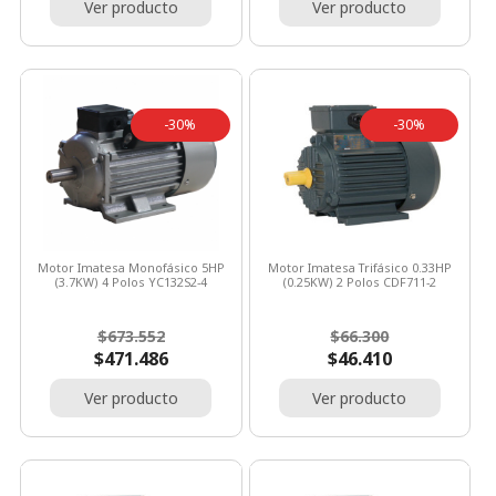
Ver producto
Ver producto
-30%
-30%
Motor Imatesa Monofásico 5HP
Motor Imatesa Trifásico 0.33HP
(3.7KW) 4 Polos YC132S2-4
(0.25KW) 2 Polos CDF711-2
Precio
Precio
Precio
Precio
$673.552
$66.300
base
base
$471.486
$46.410
Ver producto
Ver producto