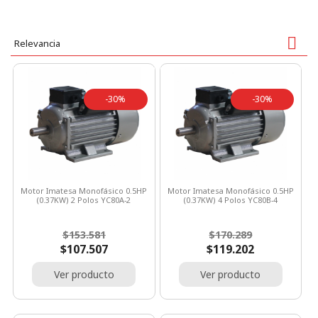

Relevancia
-30%
-30%
Motor Imatesa Monofásico 0.5HP
Motor Imatesa Monofásico 0.5HP
(0.37KW) 2 Polos YC80A-2
(0.37KW) 4 Polos YC80B-4
Precio
Precio
Precio
Precio
$153.581
$170.289
base
base
$107.507
$119.202
Ver producto
Ver producto