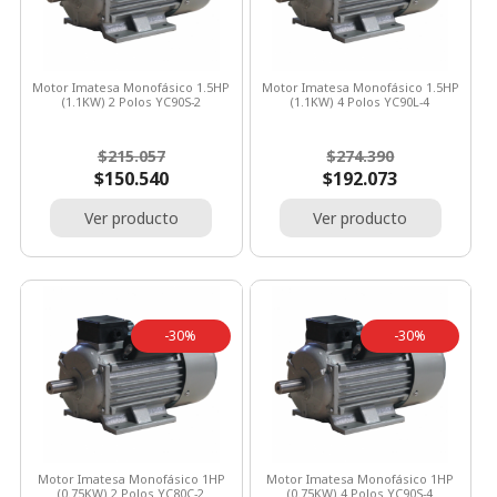
Motor Imatesa Monofásico 1.5HP
Motor Imatesa Monofásico 1.5HP
(1.1KW) 2 Polos YC90S-2
(1.1KW) 4 Polos YC90L-4
Precio
Precio
Precio
Precio
$215.057
$274.390
base
base
$150.540
$192.073
Ver producto
Ver producto
-30%
-30%
Motor Imatesa Monofásico 1HP
Motor Imatesa Monofásico 1HP
(0.75KW) 2 Polos YC80C-2
(0.75KW) 4 Polos YC90S-4