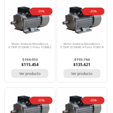
-30%
-30%
Motor Imatesa Monofásico
Motor Imatesa Monofásico
0.75HP (0.55KW) 2 Polos YC80B-2
0.75HP (0.55KW) 4 Polos YC80C-4
Precio
Precio
Precio
Precio
$164.934
$193.744
base
base
$115.454
$135.621
Ver producto
Ver producto
-30%
-30%