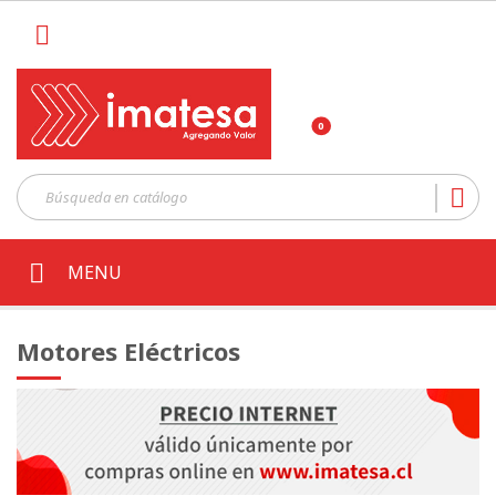

0

MENU
Motores Eléctricos