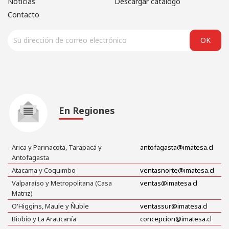
Noticias
Descargar catálogo
Contacto
En Regiones
Arica y Parinacota, Tarapacá y
antofagasta@imatesa.cl
Antofagasta
Atacama y Coquimbo
ventasnorte@imatesa.cl
Valparaíso y Metropolitana (Casa
ventas@imatesa.cl
Matriz)
O'Higgins, Maule y Ñuble
ventassur@imatesa.cl
Biobío y La Araucanía
concepcion@imatesa.cl